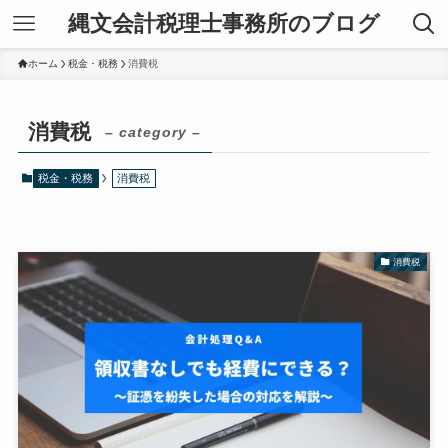
縄文会計税理士事務所のブログ
ホーム
税金・税務
消費税
消費税
– category –
税金・税務
消費税
消費税