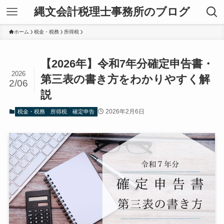
縄文会計税理士事務所のブログ
ホーム
税金・税務
所得税
【2026年】令和7年分確定申告書・
2026
第三表の書き方をわかりやすく解
2/06
説
2026年2月6日
税金・税務
所得税
確定申告