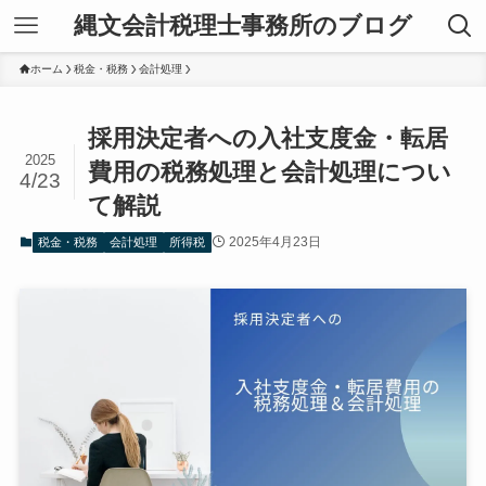
縄文会計税理士事務所のブログ
ホーム
税金・税務
会計処理
採用決定者への入社支度金・転居
2025
費用の税務処理と会計処理につい
4/23
て解説
2025年4月23日
税金・税務
会計処理
所得税