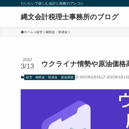
だいたいで楽しむ会計と税務のアレコレ
縄文会計税理士事務所のブログ
ホーム
経営
補助金・助成金
2022
ウクライナ情勢や原油価格
3/13
2022年3月4日
2022年3月13
経営
補助金・助成金
資金調達