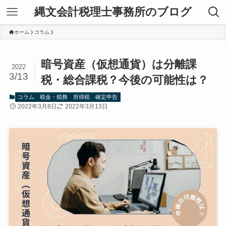
縄文会計税理士事務所のブログ
ホーム
コラム
暗号資産（仮想通貨）は分離課
2022
3/13
税・総合課税？今後の可能性は？
コラム
税金・税務
所得税
確定申告
2022年3月8日
2022年3月13日