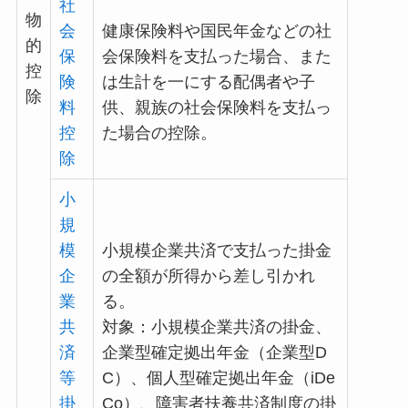
社
物
会
健康保険料や国民年金などの社
的
保
会保険料を支払った場合、また
控
険
は生計を一にする配偶者や子
除
料
供、親族の社会保険料を支払っ
控
た場合の控除。
除
小
規
模
小規模企業共済で支払った掛金
企
の全額が所得から差し引かれ
業
る。
共
対象：小規模企業共済の掛金、
済
企業型確定拠出年金（企業型D
等
C）、個人型確定拠出年金（iDe
掛
Co）、障害者扶養共済制度の掛