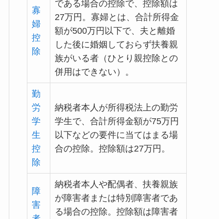
である場合の控除で、控除額は
寡
27万円。寡婦とは、合計所得金
婦
額が500万円以下で、夫と離婚
控
した後に婚姻しておらず扶養親
除
族がいる者（ひとり親控除との
併用はできない）。
勤
労
納税者本人が所得税法上の勤労
学
学生で、合計所得金額が75万円
生
以下などの要件に当てはまる場
控
合の控除。控除額は27万円。
除
納税者本人や配偶者、扶養親族
障
が障害者または特別障害者であ
害
る場合の控除。控除額は障害者
者