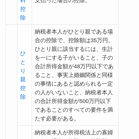
料
支払った場合の控除。
控
除
納税者本人がひとり親である場
合の控除で、控除額は35万円。
ひとり親に該当するには、生計
ひ
を一にする子がいること、子の
と
合計所得金額が48万円以下であ
り
ること、事実上婚姻関係と同様
親
の事情にあると認められる一定
控
の人がいないこと、納税者本人
除
の合計所得金額が500万円以下
であることのすべての要件を満
たす必要がある。
納税者本人が所得税法上の寡婦