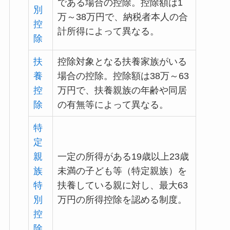
である場合の控除。控除額は1
別
万～38万円で、納税者本人の合
控
計所得によって異なる。
除
扶
控除対象となる扶養家族がいる
養
場合の控除。控除額は38万～63
控
万円で、扶養親族の年齢や同居
除
の有無等によって異なる。
特
定
親
一定の所得がある19歳以上23歳
族
未満の子ども等（特定親族）を
特
扶養している親に対し、最大63
別
万円の所得控除を認める制度。
控
除