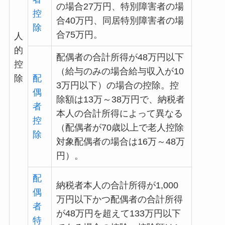
の場合27万円、特別障害者の場
控
合40万円、同居特別障害者の場
除
合75万円。
人
的
配偶者の合計所得が48万円以下
控
（給与のみの場合給与収入が10
除
配
3万円以下）の場合の控除。控
偶
除額は13万～38万円で、納税者
者
本人の合計所得によって異なる
控
（配偶者が70歳以上で老人控除
除
対象配偶者の場合は16万～48万
円）。
配
納税者本人の合計所得が1,000
偶
万円以下かつ配偶者の合計所得
者
が48万円を超えて133万円以下
特