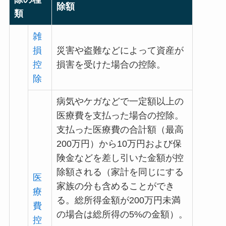
除額
類
雑
損
災害や盗難などによって資産が
控
損害を受けた場合の控除。
除
病気やケガなどで一定額以上の
医療費を支払った場合の控除。
支払った医療費の合計額（最高
200万円）から10万円および保
険金などを差し引いた金額が控
除額される（家計を同じにする
医
家族の分も含めることができ
療
る。総所得金額が200万円未満
費
の場合は総所得の5%の金額）。
控