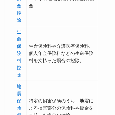
金
金
控
除
生
命
保
生命保険料や介護医療保険料、
険
個人年金保険料などの生命保険
料
料を支払った場合の控除。
控
除
地
震
保
特定の損害保険のうち、地震に
険
よる損害部分の保険料や掛金を